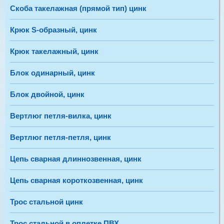
Скоба такелажная (прямой тип) цинк
Крюк S-образный, цинк
8мм Цепь сварная короткозвенная, цинк (20м) дубль
Код:
Крюк такелажный, цинк
3 400,00 руб
Блок одинарный, цинк
В наличии
Блок двойной, цинк
-
+
Вертлюг петля-вилка, цинк
Добавить в корзину
Вертлюг петля-петля, цинк
Цепь сварная длиннозвенная, цинк
2мм Цепь сварная короткозвенная, цинк (100м) Аналог
Цепь сварная короткозвенная, цинк
Код:
1 820,00 руб
Трос стальной цинк
В наличии
Трос стальной в оплетке ПВХ