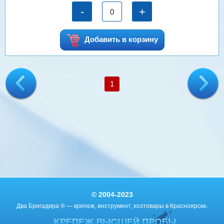
-
+
Добавить в корзину
1
© 2004-2023
Два Бригадира ® — крепеж, инструмент, хозтовары в Красноярске.