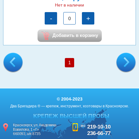
Нет в наличии
-
+
Добавить в корзину
1
© 2004-2023
Два Бригадира ® — крепеж, инструмент, хозтовары в Красноярске.
Красноярск, ул. Академика
219-10-10
391
Вавилова, 1 «Г»
236-66-77
660093, а/я 8735