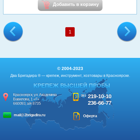
Добавить в корзину
1
© 2004-2023
Два Бригадира ® — крепеж, инструмент, хозтовары в Красноярске.
Красноярск, ул. Академика
219-10-10
391
Вавилова, 1 «Г»
236-66-77
660093, а/я 8735
mail@2brigadira.ru
Оферта