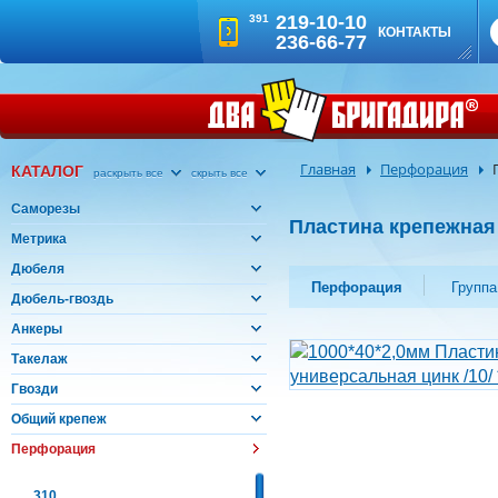
219-10-10
391
КОНТАКТЫ
236-66-77
Главная
Перфорация
КАТАЛОГ
раскрыть все
скрыть все
Саморезы
Пластина крепежная
Метрика
Дюбеля
Перфорация
Группа
Дюбель-гвоздь
Анкеры
Такелаж
Гвозди
Общий крепеж
Перфорация
310