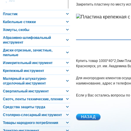
321
Закрепить пластину по месту ис
Уголок крепежный с
отверстиями 11мм цинк
Пластик
Кабельные стяжки
324
Уголок крепежный Z-
Хомуты, скобы
образный цинк
Абразивно-шлифовальный
инструмент
326
Диски отрезные, зачистные,
Уголок крепежный с
пильные
усилением цинк
Купить товар 1000*40*2,0мм Плас
Измерительный инструмент
Красноярск, ул. им. Академика В
328
Крепежный инструмент
Уголок крепежный
Для иногородних клиентов осуще
Малярный и штукатурно-
скользящий цинк
отделочный инструмент
наименование, адрес и телефон
Сверлильный инструмент
330
Если у Вас остались вопросы по
Угловой соединитель цинк
Скотч, ленты технические, пленки
Средства защиты труда
332
Столярно-слесарный инструмент
Держатель балки цинк
НАЗАД
Товары народного потребления
335
Электро-инструмент