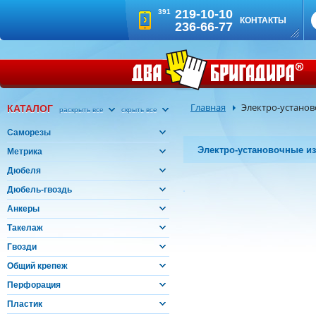
219-10-10
391
КОНТАКТЫ
236-66-77
Главная
Электро-устано
КАТАЛОГ
раскрыть все
скрыть все
Саморезы
Электро-установочные и
Метрика
Дюбеля
Дюбель-гвоздь
Анкеры
Такелаж
Гвозди
Общий крепеж
Перфорация
Пластик