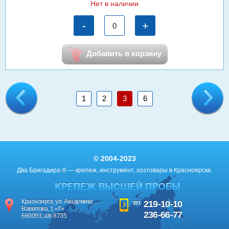
Нет в наличии
-
+
Добавить в корзину
1
2
3
6
© 2004-2023
Два Бригадира ® — крепеж, инструмент, хозтовары в Красноярске.
Красноярск, ул. Академика
219-10-10
391
Вавилова, 1 «Г»
236-66-77
660093, а/я 8735